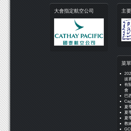
大會指定航空公司
主
菜
20
拔
有
會
巴
Cap
夏
夏
夏
教
GC