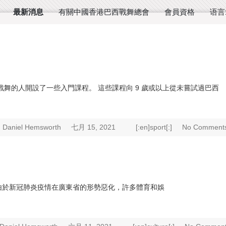
最新消息
有關中國香港巴西戰舞總會
會員資格
语言
舞的人開設了一些入門課程。 這些課程向 9 歲或以上從未嘗試過巴西
Daniel Hemsworth
七月 15, 2021
[:en]sport[:]
No Comments
已推遲。 由於新冠肺炎疫情在廣東省的形勢惡化，許多體育和娛